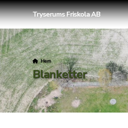
Tryserums Friskola AB
Hem
Blanketter