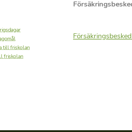
Försäkringsbeske
rigsdagar
Försäkringsbesked
lagomål
ill friskolan
l friskolan